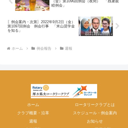
（金）第1096回例会（夜間） 「残暑親
睦例会」
〖例会案内・次第〗2022年9月2日（金）
第1097回例会 例会行事 「米山奨学金
を知る」
ホーム
例会報告
週報
ホーム
ロータリークラブとは
クラブ概要・沿革
スケジュール・例会案内
週報
お知らせ