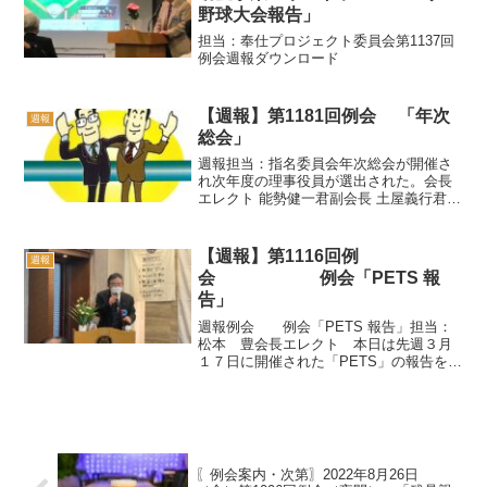
野球大会報告」
担当：奉仕プロジェクト委員会第1137回
例会週報ダウンロード
【週報】第1181回例会 「年次
週報
総会」
週報担当：指名委員会年次総会が開催さ
れ次年度の理事役員が選出された。会長
エレクト 能勢健一君副会長 土屋義行君
会 計 松本 豊君幹 事 佐藤新也君理
事 宮田 潤君 森 志朗君 川名貴
之君 井 寛明君 今井美咲君県央
【週報】第1116回例
週報
RC 週報118...
会 例会「PETS 報
告」
週報例会 例会「PETS 報告」担当：
松本 豊会長エレクト 本日は先週３月
１７日に開催された「PETS」の報告をい
たします。既にご存知の会員も多いと思
いますが、正式には「President Elect
Training Seminar」と...
〖例会案内・次第〗2022年8月26日