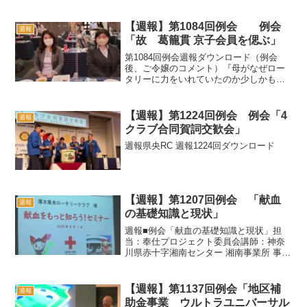
【週報】第1084回例会 例会
週報
「故 葛籠貫 京子会員を偲ぶ」
第1084回例会週報ダウンロード（例会
後、ご令嬢のコメント）『母がなぜロー
タリーに力をいれていたのか少しかもし
れないけど理解できた気がする。皆様と
ご一緒できて、幸せだったと思いま
す。』
【週報】第1224回例会 例会「4
週報
クラブ合同賀詞交歓会」
週報県央RC 週報1224回ダウンロード
【週報】第1207回例会 「献血
週報
の基礎知識と現状」
週報■例会「献血の基礎知識と現状」担
当：奉仕プロジェクト委員会講師：神奈
川県赤十字湘南センター 湘南事業所 事業
課 推進一係長 安藤寛幸様今日の例会は神
奈川県赤十字血液センター 湘南事業所 事
業課 推進一係長 安藤寛幸様と主事 羽畑
【週報】第1137回例会「地区補
週報
真悟様に...
助金事業 ウルトラユニバーサル