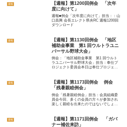
【週報】第1200回例会 「次年
週報
度に向けて」
週報■例会「次年度に向けて」担当：：山
口昌興 会長エレクト県央RC 週報1200回
ダウンロード
【週報】第1130回例会 「地区
週報
補助金事業 第1 回ウルトラユニ
バーサル野球大会」
例会：「地区補助金事業 第1 回ウルト
ラユニバーサル野球大会」担当：奉仕プ
ロジェクト委員会本日は奉仕プロジェク
ト委員会の担当例会で「地区補助金事業
について 第1回ウルトラユニバーサル野
球大会ってなんだろう」がテーマです。
【週報】第1173回例会 例会
週報
例会行事についてはプ...
「残暑親睦例会」
例会「残暑親睦例会」担当：会員組織委
員会今回、多くの会員の方々が参加され
楽しく親睦を出来たのではないでしょう
か。どのような親睦例会にするか会員組
織委員会で練りに練って、守屋委員より
夏を満喫したい『タヒチアンダンスを呼
【週報】第1171回例会 「ガバ
週報
ぼう』の掛け声から始まり...
ナー補佐来訪」