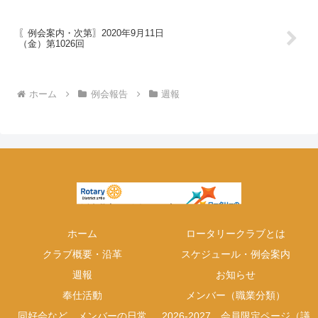
〖例会案内・次第〗2020年9月11日
（金）第1026回
ホーム
例会報告
週報
ホーム
ロータリークラブとは
クラブ概要・沿革
スケジュール・例会案内
週報
お知らせ
奉仕活動
メンバー（職業分類）
同好会など、メンバーの日常
2026-2027 会員限定ページ（議