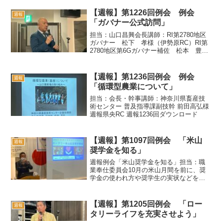
【週報】第1226回例会 例会
週報
「ガバナー公式訪問」
担当：山口昌興会長講師：RI第2780地区
ガバナー 松下 孝様（伊勢原RC）RI第
2780地区第6Gガバナー補佐 松本 豊様
（厚木県央RC）本日の例会は第２７８０
地区２０２５~ ２０２６年度松下孝ガバ
ナーの公式訪問です。松下ガバナーはお
【週報】第1236回例会 例会
週報
隣の...
「循環型農業について」
担当：会長・幹事講師：神奈川県畜産技
術センター 普及指導課副技幹 前田高弘様
週報県央RC 週報1236回ダウンロード
【週報】第1097回例会 「米山
週報
奨学金を知る」
週報例会「米山奨学金を知る」担当：職
業奉仕委員会10月の米山月間を前に、奨
学金の使われ方や奨学生の実状などを含
めて、なぜ寄付することが大事なことな
のかを勉強する時間に充てたいと、2780
地区米山奨学委員会副委員長の今井 均氏
【週報】第1205回例会 「ロー
週報
(座間RC)に卓...
タリーライフを充実させよう」