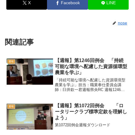
X
Facebook
LINE
nose
関連記事
【週報】第1246回例会 「持続
週報
可能な環境へ配慮した資源循環型
農業を学ぶ」
「持続可能な環境へ配慮した資源環境型
農業を学ぶ」担当：職業奉仕委員会講
師：臼井欽一君週報県央RC 週報1246回
ダウンロード
【週報】第1072回例会 「ロ
週報
ータリークラブ標準定款を理解し
よう」
第1072回例会週報ダウンロード