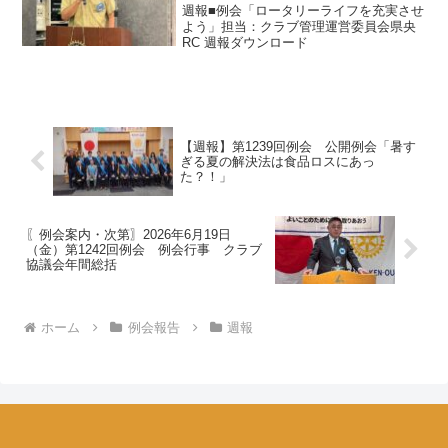
週報■例会「ロータリーライフを充実させ
よう」担当：クラブ管理運営委員会県央
RC 週報ダウンロード
【週報】第1239回例会 公開例会「暑す
ぎる夏の解決法は食品ロスにあっ
た？！」
〖例会案内・次第〗2026年6月19日
（金）第1242回例会 例会行事 クラブ
協議会年間総括
ホーム
例会報告
週報