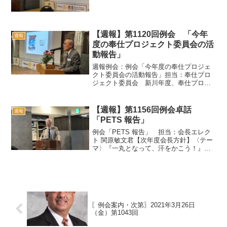
【週報】第1120回例会 「今年
週報
度の奉仕プロジェクト委員会の活
動報告」
週報例会：例会「今年度の奉仕プロジェ
クト委員会の活動報告」担当：奉仕プロ
ジェクト委員会 新川年度、奉仕プロジ
ェクト委員会の最後の例会となりまし
た。2部構成の例会で第1部の中学生の体
験授業については、教師の多忙化など問
【週報】第1156回例会卓話
週報
題をかかえるなか、いろい...
「PETS 報告」
例会「PETS 報告」 担当：会⾧エレク
ト 関原敏文君【次年度会長方針】〈テー
マ〉『一丸となって、汗をかこう！』こ
れが関原年度のテーマです。わずか１年
の間ですが、『利己と利他の調和』を理
解し、決議23-34 を意識して活動しまし
ょう。生立ち...
〖例会案内・次第〗2021年3月26日
（金）第1043回