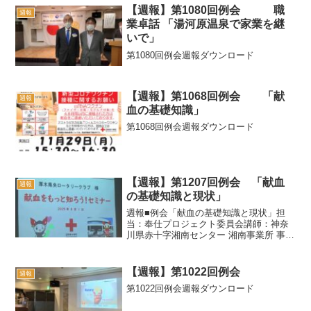
【週報】第1080回例会 職
週報
業卓話 「湯河原温泉で家業を継
いで」
第1080回例会週報ダウンロード
【週報】第1068回例会 「献
週報
血の基礎知識」
第1068回例会週報ダウンロード
【週報】第1207回例会 「献血
週報
の基礎知識と現状」
週報■例会「献血の基礎知識と現状」担
当：奉仕プロジェクト委員会講師：神奈
川県赤十字湘南センター 湘南事業所 事業
課 推進一係長 安藤寛幸様今日の例会は神
奈川県赤十字血液センター 湘南事業所 事
業課 推進一係長 安藤寛幸様と主事 羽畑
【週報】第1022回例会
週報
真悟様に...
第1022回例会週報ダウンロード