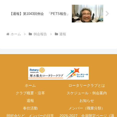
【週報】第1043回例会 「PETS報告」
ホーム
例会報告
週報
ホーム
ロータリークラブとは
クラブ概要・沿革
スケジュール・例会案内
週報
お知らせ
奉仕活動
メンバー（職業分類）
同好会など、メンバーの日常
2026-2027 会員限定ページ（議