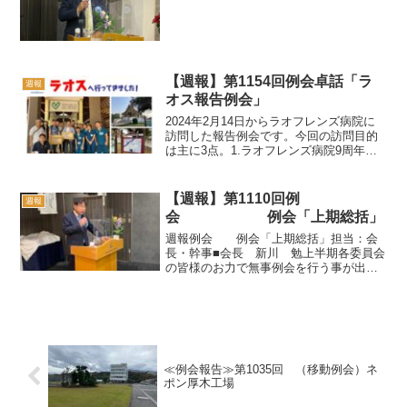
【週報】第1154回例会卓話「ラ
週報
オス報告例会」
2024年2月14日からラオフレンズ病院に
訪問した報告例会です。今回の訪問目的
は主に3点。1.ラオフレンズ病院9周年式
典に参加し支援目録を授与2.補助金事業
の農業支援現状視察3.子ども達に笑顔を
届けるプロジェクトラオフレンズ病院9周
【週報】第1110回例
週報
年式典で...
会 例会「上期総括」
週報例会 例会「上期総括」担当：会
長・幹事■会長 新川 勉上半期各委員会
の皆様のお力で無事例会を行う事が出来
ました。後半年ですが25周年記念式典、
公開例会等様々な行事もありますので引
き続きご協力お願いいたします。■副会
長 立脇孝二会全体と...
≪例会報告≫第1035回 （移動例会）ネ
ポン厚木工場