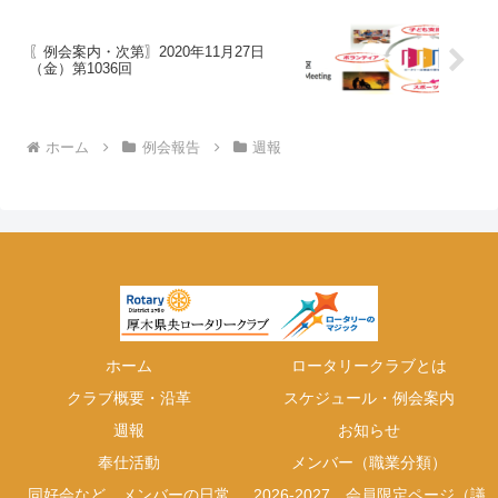
〖例会案内・次第〗2020年11月27日
（金）第1036回
ホーム
例会報告
週報
ホーム
ロータリークラブとは
クラブ概要・沿革
スケジュール・例会案内
週報
お知らせ
奉仕活動
メンバー（職業分類）
同好会など、メンバーの日常
2026-2027 会員限定ページ（議