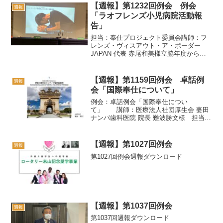
【週報】第1232回例会 例会
週報
「ラオフレンズ小児病院活動報
告」
担当：奉仕プロジェクト委員会講師：フ
レンズ・ヴィスアウト・ア・ボーダー
JAPAN 代表 赤尾和美様立脇年度からク
ラブで支援しているラオフレンズ小児病
院の活動や農園の様子を代表の赤尾和美
様にお話しいただきました。また先日、
【週報】第1159回例会 卓話例
週報
愛子様が訪問された際...
会「国際奉仕について」
例会：卓話例会「国際奉仕につい
て」 講師：医療法人社団厚生会 妻田
ナンバ歯科医院 院長 難波勝文様 担当：
奉仕プロジェクト委員会第1159回例会週
報ダウンロード
【週報】第1027回例会
週報
第1027回例会週報ダウンロード
【週報】第1037回例会
週報
第1037回週報ダウンロード