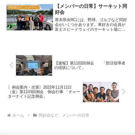
【メンバーの日常】サーキット同
同好会など、メンバーの日常
好会
厚木県央RCには、野球、ゴルフなど同好
会がいくつかあります。車好きの会員が
富士スピードウェイのサーキット場に集
い、ジムカーナ（普段乗っている車１台
で走るレースで、モータースポーツの一
種）を楽しむ『サーキット同好会』もあ
ります！
【週報】第1102回例会 「部活指導者
の現状について」
〖例会案内・次第〗2022年11月11日
（金）第1103回例会 例会行事 「チャー
ターナイト記念例会」
ホーム
同好会など、メンバーの日常