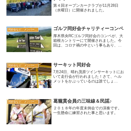
第４回オープンカークラブが11月28日
（水曜日）に開催されました。
ゴルフ同好会チャリティーコンペ
同好会など、メンバーの日常
厚木県央RCゴルフ同好会のコンペが、大
箱根カントリーにて開催されました。今
回は、コロナ禍の中という事もあり、開
催に何か意義を持たせようと、チャリテ
ィーコンペとさせていただきました。皆
様から頂戴する会費等の一部を浄財とし
て、「かながわコロナ医...
サーキット同好会
同好会など、メンバーの日常
7月24日、晴れ茂原ツインサーキットにお
いて走行会が行われました！さて、ヘル
メットをかぶっているのは誰でしょ
う・・？正解の方は幹事から何かあるか
もしれません！！来月、8月16日（火）に
は、富士スピードウェイにて走ります^^/
葛籠貫会員の三味線＆民謡♪
同好会など、メンバーの日常
２０１８年の年度末例会での演奏です。
一生懸命に練習された事と思います。