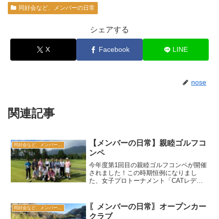
同好会など、メンバーの日常
シェアする
X
Facebook
LINE
nose
関連記事
【メンバーの日常】親睦ゴルフコ
同好会など、メンバーの日常
ンペ
今年度第1回目の親睦ゴルフコンペが開催
されました！この時期恒例になりまし
た、女子プロトーナメント「CATレディ
ース」直後のセッティングでのコンペ⛳️
フサフサのラフと、ツルツルのグリーン
に苦戦しながらも、楽しくラウンド♪箱根
〖メンバーの日常〗オープンカー
同好会など、メンバーの日常
は割と涼しかったの...
クラブ