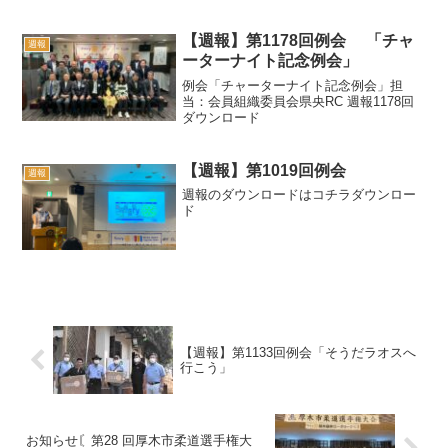
ました。後半年ですが25周年記念式典、
公開例会等様々な行事もありますので引
き続きご協力お願いいたします。■副会
【週報】第1178回例会 「チャ
週報
長 立脇孝二会全体と...
ーターナイト記念例会」
例会「チャーターナイト記念例会」担
当：会員組織委員会県央RC 週報1178回
ダウンロード
【週報】第1019回例会
週報
週報のダウンロードはコチラダウンロー
ド
【週報】第1133回例会「そうだラオスへ
行こう」
お知らせ〘第28 回厚木市柔道選手権大