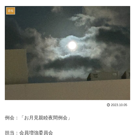
週報
2023.10.05
例会：「お月見親睦夜間例会」
担当：会員増強委員会