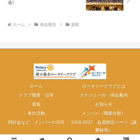
会〙
ホーム
例会報告
週報
ホーム
ロータリークラブとは
クラブ概要・沿革
スケジュール・例会案内
週報
お知らせ
奉仕活動
メンバー（職業分類）
同好会など、メンバーの日常
2026-2027 会員限定ページ（議
事録等）