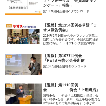
ブ・フォーラム 「会員満足度ア
ンケート」報告」
第1039回例会週報-1ダウンロード
【週報】第1154回例会卓話「ラ
週報
オス報告例会」
2024年2月14日からラオフレンズ病院に
訪問した報告例会です。今回の訪問目的
は主に3点。1.ラオフレンズ病院9周年式
典に参加し支援目録を授与2.補助金事業
の農業支援現状視察3.子ども達に笑顔を
届けるプロジェクトラオフレンズ病院9周
【週報】第1077回例会
週報
年式典で...
「PETS 報告と会長所信」
第1077回例会週報ダウンロード
【週報】第1110回例
週報
会 例会「上期総括」
週報例会 例会「上期総括」担当：会
長・幹事■会長 新川 勉上半期各委員会
の皆様のお力で無事例会を行う事が出来