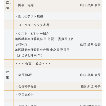
12：
・開会・点鐘
山口 昌興 会長
30
・四つのテスト唱和
・ロータリーソング斉唱
・ゲスト、ビジター紹介
地区職業奉仕委員会 田中 賢三 委員長（茅
ヶ崎RC）
山口 昌興 会長
地区職業奉仕委員会寺田 圭次 副委員長
（ふじさわ湘南RC）
＊＊＊ 食事 ～歓談＊＊＊
12：
・会長TIME
山口 昌興 会長
45
・会長幹事報告
佐藤 新也 幹事
・委員会報告