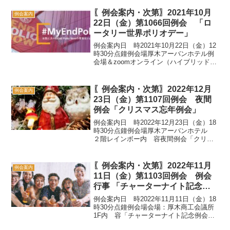
ト委員会例会行事SAA 新川 勉副SAA
北村 正敏12：30・開会・点鐘山口 昌興...
〖例会案内・次第〗2021年10月
例会案内
22日（金）第1066回例会 「ロ
ータリー世界ポリオデー」
例会案内日 時2021年10月22日（金）12
時30分点鐘例会場厚木アーバンホテル例
会場＆zoomオンライン（ハイブリッド）
内 容「ロータリー世界ポリオデー」
担 当 担当：会長・幹事例会次第
SAA 井 寛明副SAA 松澤 修身
〖例会案内・次第〗2022年12月
例会案内
森 正章...
23日（金）第1107回例会 夜間
例会「クリスマス忘年例会」
例会案内日 時2022年12月23日（金）18
時30分点鐘例会場厚木アーバンホテル
２階レインボー内 容夜間例会「クリス
マス忘年例会」担 当 会員組織委員会例
会次第SAA 高畑 幸夫副SAA 井 寛
明 関原 敏文18：30・開会・点鐘...
〖例会案内・次第〗2022年11月
例会案内
11日（金）第1103回例会 例会
行事 「チャーターナイト記念例
会」
例会案内日 時2022年11月11日（金）18
時30分点鐘例会場会場：厚木商工会議所
1F内 容「チャーターナイト記念例会」
担 当 会員組織委員会 例会次第SAA 高