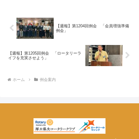
畑 幸夫副SAA 井 寛明 関原 敏
文18：30・開会・点鐘新川 勉 ...
【週報】第1204回例会 「会員増強準備
例会」
【週報】第1205回例会 「ロータリーラ
イフを充実させよう」
ホーム
例会案内