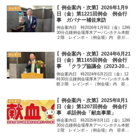
〖例会案内・次第〗2026年1月9
例会案内
日（金）第1221回例会 例会行
事 ガバナー補佐来訪
例会案内日 時2026年1月9日（金）12時
30分点鐘例会場厚木アーバンホテル本館
２階 レインボ－（例会場）内 容ガバ
ナー補佐来訪担 当会長幹事例会行事
SAA 新川 勉副SAA 北村 正敏12：
30・開会・点鐘山口 昌興 会長・四つのテ
〖例会案内・次第〗2024年6月21
例会案内
ス...
日（金）第1165回例会 例会行
事 「クラブ協議会（2023-2024
年度年間総括）」
例会案内日 時2024年6月21日（金）12
時30分点鐘例会場厚木アーバンホテル本
館２階 レインボ－（例会場）内 容例
会行事 「クラブ協議会（2023-2024年
度年間総括）」担 当会長・幹事例会行
事SAA 松澤 修身副SAA 能勢 健...
〖例会案内・次第〗2025年8月1
例会案内
日（金）第1207回例会 例会行
事 卓話例会「献血事業」
例会案内日 時2025年8月1日（金）12時
30分点鐘例会場厚木アーバンホテル本館
２階 レインボ－（例会場）内 容卓話
例会「献血事業」担 当奉仕プロジェク