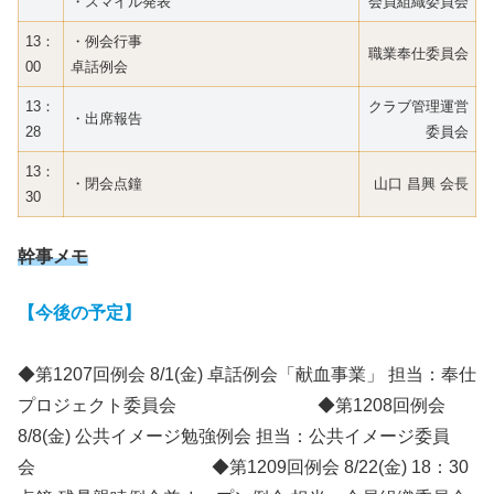
・スマイル発表
会員組織委員会
13：
・例会行事
職業奉仕委員会
00
卓話例会
13：
クラブ管理運営
・出席報告
28
委員会
13：
・閉会点鐘
山口 昌興 会長
30
幹事メモ
【今後の予定】
◆第1207回例会 8/1(金) 卓話例会「献血事業」 担当：奉仕
プロジェクト委員会 ◆第1208回例会
8/8(金) 公共イメージ勉強例会 担当：公共イメージ委員
会 ◆第1209回例会 8/22(金) 18：30