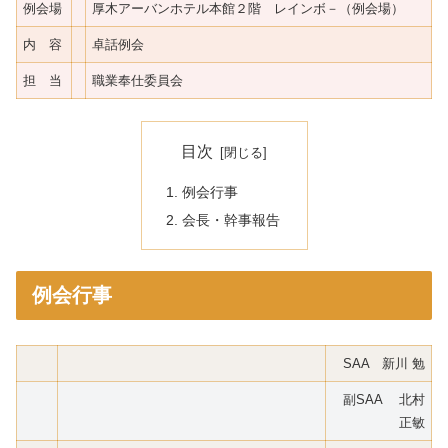
例会場
厚木アーバンホテル本館２階 レインボ－（例会場）
内 容
卓話例会
担 当
職業奉仕委員会
目次
例会行事
会長・幹事報告
例会行事
SAA 新川 勉
副SAA 北村
正敏