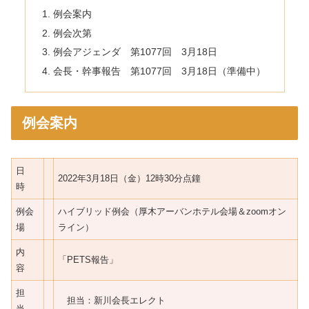
例会案内
例会次第
例会アジェンダ 第1077回 3月18日
会長・幹事報告 第1077回 3月18日（準備中）
例会案内
日
2022年3月18日（金）12時30分点鐘
時
例会
ハイブリッド例会（厚木アーバンホテル会場＆zoomオン
場
ライン）
内
「PETS報告」
容
担
担当：新川会長エレクト
当