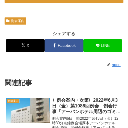
例会案内
シェアする
X
Facebook
LINE
nose
関連記事
〖例会案内・次第〗2022年6月3
例会案内
日（金）第1086回例会 例会行
事「アーバンホテル周辺のゴミ拾
い」
例会案内6日 時2022年6月3日（金）12
時30分点鐘例会場厚木アーバンホテル
例会場内 容例会行事「アーバンホテル