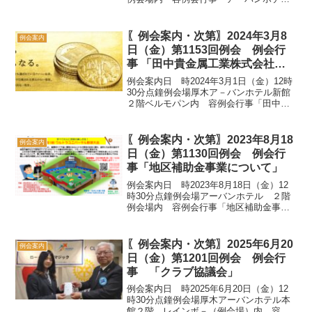
周辺のゴミ拾い」担 当公共イメージ委
員会例会次第SAA 井 寛明副SAA 松
澤 修身 森 正章12：30・開会・点
〖例会案内・次第〗2024年3月8
例会案内
鐘・「...
日（金）第1153回例会 例会行
事 「田中貴金属工業株式会社が
作り上げた企業ブランドを学ぶ」
例会案内日 時2024年3月1日（金）12時
30分点鐘例会場厚木ア－バンホテル新館
２階ベルモパン内 容例会行事「田中貴
金属工業株式会社が作り上げた企業ブラ
ンドを学ぶ」担 当 担当：職業奉仕委員
会例会行事SAA 松澤 修身副SAA 能
〖例会案内・次第〗2023年8月18
例会案内
勢 健...
日（金）第1130回例会 例会行
事「地区補助金事業について」
例会案内日 時2023年8月18日（金）12
時30分点鐘例会場アーバンホテル ２階
例会場内 容例会行事「地区補助金事業
について」担 当奉仕プロジェクト委員
会例会行事SAA 松澤 修身副SAA 能
勢 健一 12：30・開会・点鐘松本 豊
〖例会案内・次第〗2025年6月20
例会案内
会...
日（金）第1201回例会 例会行
事 「クラブ協議会」
例会案内日 時2025年6月20日（金）12
時30分点鐘例会場厚木アーバンホテル本
館２階 レインボ－（例会場）内 容