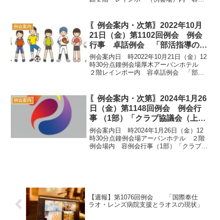
「クラブ協議会」① 青少年交換学生の実
施報告 卓話者：第１ホストファミリー 関
原 明美 様カウンセラー 荻野 洋一 会員②
〖例会案内・次第〗2022年10月
例会案内
...
21日（金）第1102回例会 例会
行事 卓話例会 「部活指導の現
状について」
例会案内日 時2022年10月21日（金）12
時30分点鐘例会場厚木アーバンホテル
２階レインボー内 容卓話例会 「部活
指導の現状について」担 当 奉仕プロジ
ェクト委員会 例会次第SAA 高畑 幸夫
副SAA 井 寛明 関原 敏文12：...
〖例会案内・次第〗2024年1月26
例会案内
日（金）第1148回例会 例会行
事 （1部）「クラブ協議会（上期
総括）」（2部）「新会員卓話
例会案内日 時2024年1月26日（金）12
（今野貴史会員）」
時30分点鐘例会場アーバンホテル ２階
例会場内 容例会行事（1部）「クラブ協
議会（上期総括）」（2部）「新会員卓話
（今野貴史会員）」担 当 担当：会長・
幹事担当：会員組織委員会例会行事
SAA 松澤...
【週報】第1076回例会 「国際奉仕
ラオ・レンズ病院支援とラオスの現状」