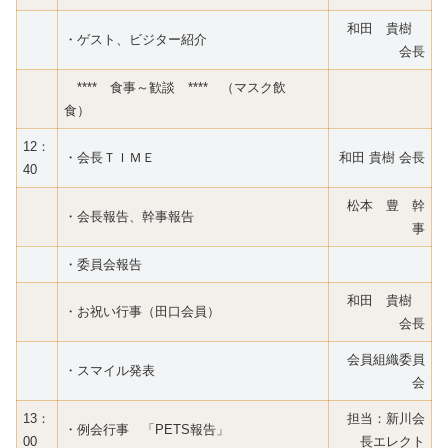
和田 貴樹
・ゲスト、ビジター紹介
会長
**** 食事～歓談 **** （マスク飲
食）
12：
・会長ＴＩＭＥ
和田 貴樹 会長
40
松本 豊 幹
・会長報告、幹事報告
事
・委員会報告
和田 貴樹
・お祝い行事（田口会員）
会長
会員組織委員
・スマイル発表
会
13：
担当：新川会
・例会行事 「PETS報告」
00
長エレクト