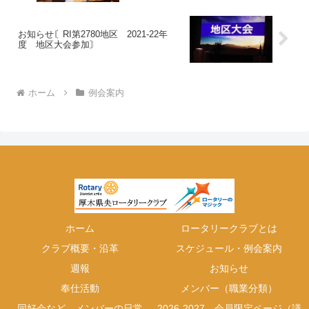
お知らせ〘RI第2780地区 2021-22年
度 地区大会参加〙
ホーム
例会案内
ホーム
ロータリークラブとは
クラブ概要・沿革
スケジュール・例会案内
週報
お知らせ
奉仕活動
メンバー（職業分類）
同好会など、メンバーの日常
2026-2027 会員限定ページ（議