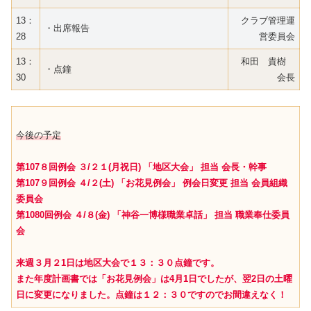
13：
クラブ管理運
・出席報告
28
営委員会
13：
和田 貴樹
・点鐘
30
会長
今後の予定
第107８回例会 ３/２１(月祝日) 「地区大会」 担当 会長・幹事
第107９回例会 ４/２(土) 「お花見例会」 例会日変更 担当 会員組織
委員会
第1080回例会 ４/８(金) 「神谷一博様職業卓話」 担当 職業奉仕委員
会
来週３月２1日は地区大会で１３：３０点鐘です。
また年度計画書では「お花見例会」は4月1日でしたが、翌2日の土曜
日に変更になりました。点鐘は１２：３０ですのでお間違えなく！